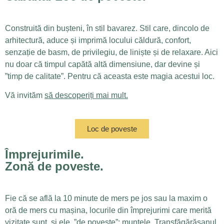
Construită din bușteni, în stil bavarez. Stil care, dincolo de
arhitectură, aduce și imprimă locului căldură, confort,
senzație de basm, de privilegiu, de liniște și de relaxare. Aici
nu doar că timpul capătă altă dimensiune, dar devine și
”timp de calitate”. Pentru că aceasta este magia acestui loc.
Vă invităm
să descoperiți mai mult.
Loc de poveste
Împrejurimile.
Zonă de poveste.
Fie că se află la 10 minute de mers pe jos sau la maxim o
oră de mers cu mașina, locurile din împrejurimi care merită
vizitate sunt, și ele, ”de poveste”: muntele, Transfăgărășanul,