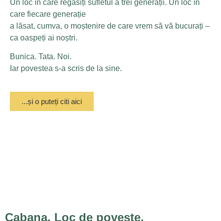
Un loc în care regăsiți sufletul a trei generații. Un loc în
care fiecare generație
a lăsat, cumva, o moștenire de care vrem să vă bucurați –
ca oaspeți ai noștri.
Bunica. Tata. Noi.
Iar povestea s-a scris de la sine.
...și o puteți citi aici
Cabana. Loc de poveste.