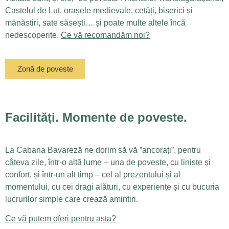
Castelul de Lut, orașele medievale, cetăți, biserici și
mănăstiri, sate săsești… și poate multe altele încă
nedescoperite.
Ce vă recomandăm noi?
Zonă de poveste
Facilități. Momente de poveste.
La Cabana Bavareză ne dorim să vă ”ancorați”, pentru
câteva zile, într-o altă lume – una de poveste, cu liniște și
confort, și într-un alt timp – cel al prezentului și al
momentului, cu cei dragi alături, cu experiențe și cu bucuria
lucrurilor simple care crează amintiri.
Ce vă putem oferi pentru asta?